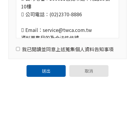
10樓
 公司電話：(02)2370-8886
 Email：service@twca.com.tw
資料蒐集目的及合法性依據
當事人同意臺灣網路認證股份有限公司（以
我已閱讀並同意上述蒐集個人資料告知事項
下稱本公司）為辦理「回復問題」乙事，需
蒐集、處理及利用您的個人資料。
個資蒐集之類別
送出
取消
個人資料之類別：（C001）辨識個人者：
姓名、電話、電子郵件等。
個人資料利用期間、地區、對象及方式
本公司蒐集、處理及利用的資料類別除依上
開特定目的相關外，您個人資料利用之期
間、地區、對象及方式如下：
 期間
每月10日刪除上個月的。