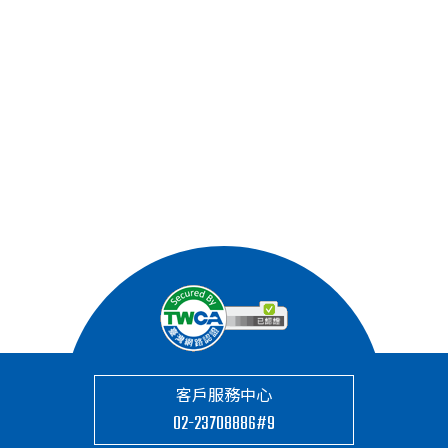
 地區
本公司因執行上開特定目的所在之處所。僅
會於本國境內進行處理利用。
 對象
我們絕不會將您的個人資料揭露予第三人，
除非取得您的同意或其他法令持別規定。
 方式
確認您的身分，以便於提供服務
自動化決策及資料剖析原則
我們不會自動處理個人數據、做出自動決策
或進行個人資料分析，也不會使用個人數據
進行統計分析。
您的權利
 查詢、請求閱覽或製給複本
您有權查詢您的個人資料或請求閱覽或製給
客戶服務中心
複本，並知悉我們是否處理您的個人資料。
02-23708886#9
 請求補充或更正