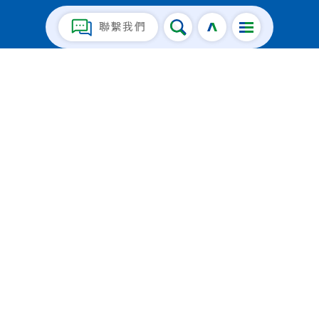
若您的個人資料不準確、不完整或非最新，
SSL憑證銷售專線
您有權利進行補充或更正。我們將依據您的
聯繫我們
0800-002-666
要求，更正關於您不準確的個人資料。
 請求停止蒐集、處理或利用
 您有權請求我們停止蒐集、處理或利用您
聯絡我們
的個人資料。但我們因必要時或另經您書面
同意者，不在此限。
 在某些情形下，您有權要求我們停止處理
我們所持有您的個人資料。我們將依據您的
電話_02-2370-8886
要求，暫停處理您的個人資料一段時間。但
此等權利並不妨礙我們繼續儲存您的個人資
地址_台北市延平南路85號10樓(城中大樓)
料，限制解除前我們會通知您。
 請求刪除
您有權在以下情形，要求我們刪除您的個人
資料：
©2020 臺灣網路認證股份有限公司 著作權所有
 您認為我們不再需要持有您相關的個人資
©2020 TAIWAN-CA Inc. All rights reserved.
料。
隱私權聲明